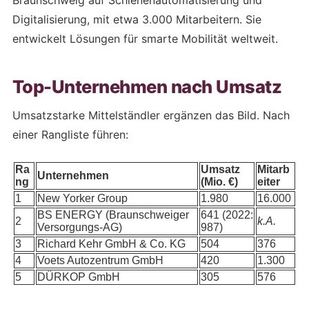
Braunschweig auf Schienenautomatisierung und
Digitalisierung, mit etwa 3.000 Mitarbeitern. Sie
entwickelt Lösungen für smarte Mobilität weltweit.
Top-Unternehmen nach Umsatz
Umsatzstarke Mittelständler ergänzen das Bild. Nach
einer Rangliste führen:
Ra
Umsatz
Mitarb
Unternehmen
ng
(Mio. €)
eiter
1
New Yorker Group
1.980
16.000
BS ENERGY (Braunschweiger
641 (2022:
2
k.A.
Versorgungs-AG)
987)
3
Richard Kehr GmbH & Co. KG
504
376
4
Voets Autozentrum GmbH
420
1.300
5
DÜRKOP GmbH
305
576