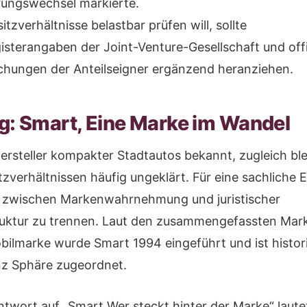
erungswechsel markierte.
itzverhältnisse belastbar prüfen will, sollte
isterangaben der Joint-Venture-Gesellschaft und offi
ichungen der Anteilseigner ergänzend heranziehen.
ng: Smart, Eine Marke im Wandel
Hersteller kompakter Stadtautos bekannt, zugleich ble
zverhältnissen häufig ungeklärt. Für eine sachliche 
 zwischen Markenwahrnehmung und juristischer
uktur zu trennen. Laut den zusammengefassten Mar
ilmarke wurde Smart 1994 eingeführt und ist histor
z Sphäre zugeordnet.
ntwort auf „Smart Wer steckt hinter der Marke“ laute