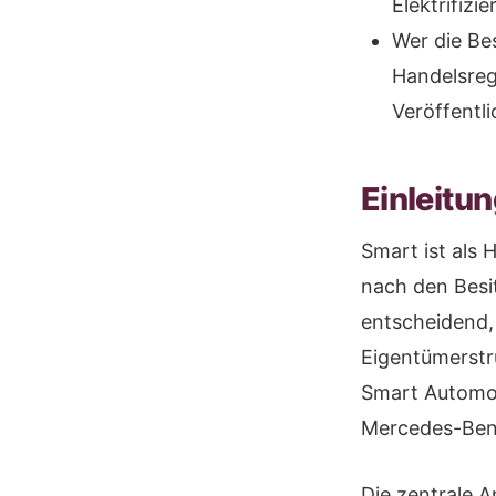
Elektrifizi
Wer die Bes
Handelsreg
Veröffentl
Einleitu
Smart ist als 
nach den Besit
entscheidend,
Eigentümerstr
Smart Automob
Mercedes-Ben
Die zentrale A