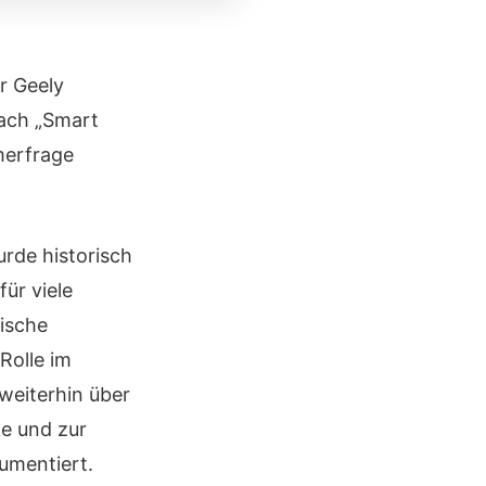
r Geely
nach „Smart
merfrage
rde historisch
ür viele
ische
Rolle im
weiterhin über
e und zur
mentiert.