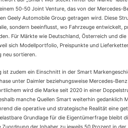
einem 50-50 Joint Venture, das von der Mercedes-B
en Geely Automobile Group getragen wird. Diese Struk
lie, sondern beeinflusst, wo Fahrzeuge entwickelt, p
rden. Für Märkte wie Deutschland, Österreich und die
weil sich Modellportfolio, Preispunkte und Lieferkett
g neu sortieren.
g ist zudem ein Einschnitt in der Smart Markengesch
Phase unter Daimler beziehungsweise Mercedes-Benz 
rtlichem wird die Marke seit 2020 in einer Doppelstr
weshalb manche Quellen Smart weiterhin gedanklich 
end die operative und strategische Realität eine gete
belastbare Grundlage für die Eigentümerfrage bleibt d
 Zuordnung der Inhaber zu jeweils 50 Prozent in der