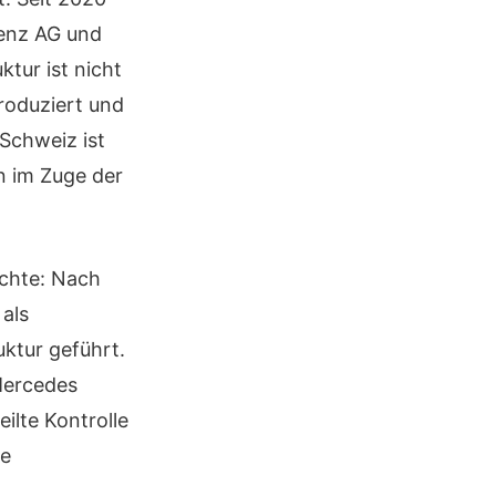
enz AG und
tur ist nicht
roduziert und
 Schweiz ist
en im Zuge der
ichte: Nach
als
uktur geführt.
Mercedes
ilte Kontrolle
ie