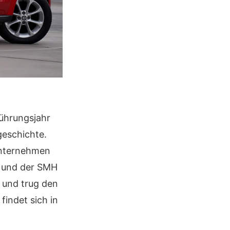
ührungsjahr
geschichte.
Unternehmen
z und der SMH
t und trug den
indet sich in