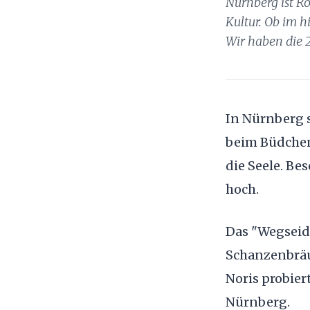
Nürnberg ist R
Kultur. Ob im h
Wir haben die 2
In Nürnberg s
beim Büdchen 
die Seele. Be
hoch.
Das "Wegseidl
Schanzenbräu
Noris probier
Nürnberg.