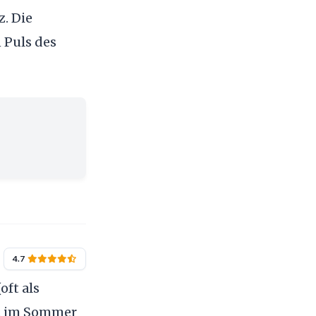
z. Die
 Puls des
4.7
oft als
st im Sommer