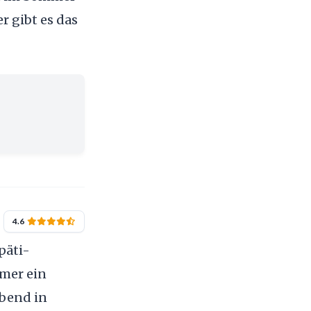
r gibt es das
4.6
päti-
mer ein
Abend in