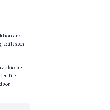
ktion der
 trifft sich
fränkische
ter. Die
tdoor-