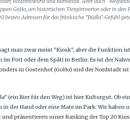
otbier, Rostbratwurst und Romantik. Aber auch "Wegseidl
ippen GoHo, am historischen Tiergärtnertor oder in den 
0 besten Adressen für das fränkische "Büdla"-Gefühl gete
agt man zwar meist "Kiosk", aber die Funktion ist
im Pott oder dem Späti in Berlin: Es ist der Nahv
sonders in Gostenhof (GoHo) und der Nordstadt ist
a" (ein Bier für den Weg) ist hier Kulturgut. Ob ei
 in der Hand oder eine Mate im Park: Wir haben u
t und präsentieren unser Ranking der Top 20 Kios