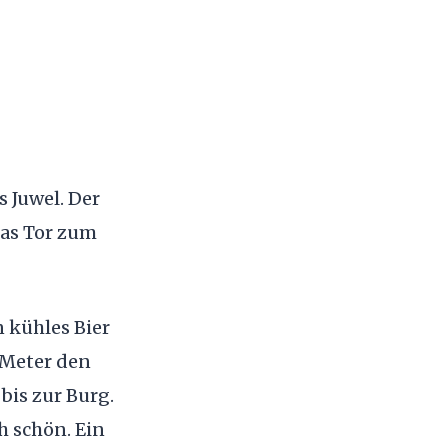
 Juwel. Der
 das Tor zum
 kühles Bier
r Meter den
bis zur Burg.
h schön. Ein