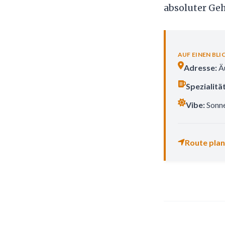
absoluter Geh
AUF EINEN BLI
Adresse:
Äu
Spezialität
Vibe:
Sonne
Route pla