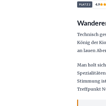
4.9
PLATZ 2
Wanderer
Technisch ges
König der Kio
an lauen Abe
Man holt sich
Spezialitäten!
Stimmung ist 
Treffpunkt N