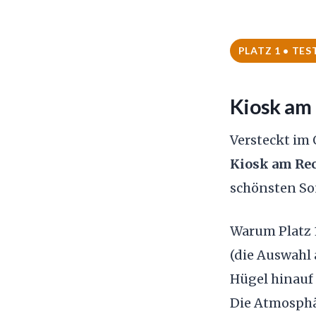
PLATZ 1 • TES
Kiosk am
Versteckt im 
Kiosk am Re
schönsten So
Warum Platz 1
(die Auswahl 
Hügel hinauf 
Die Atmosphär