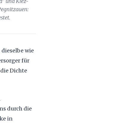
a" und Kiez-
Pegnitzauen:
stet.
 dieselbe wie
ersorger für
 die Dichte
n
ns durch die
ke in