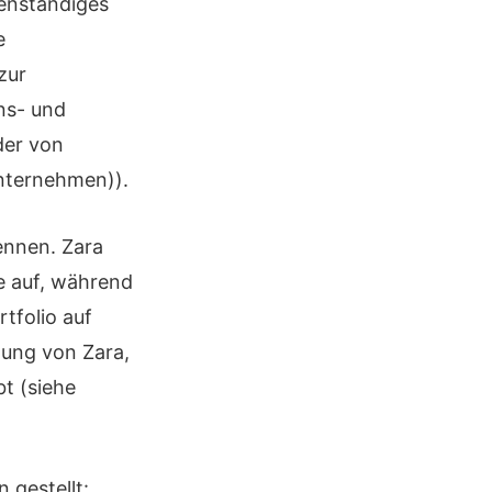
genständiges
e
zur
ns- und
der von
nternehmen)).
ennen. Zara
e auf, während
tfolio auf
lung von Zara,
t (siehe
 gestellt: