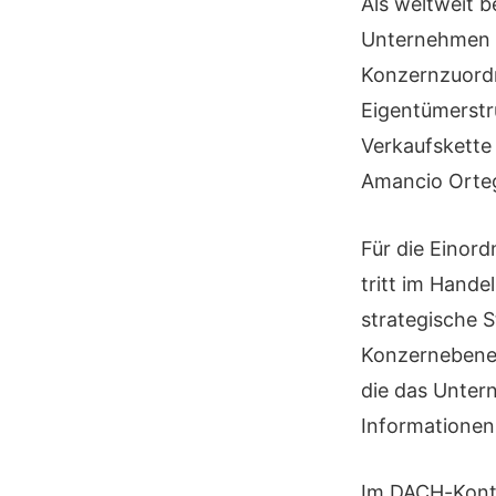
Als weltweit 
Unternehmen w
Konzernzuordn
Eigentümerstru
Verkaufskette
Amancio Orteg
Für die Einord
tritt im Hand
strategische 
Konzernebene g
die das Untern
Informationen
Im DACH-Kontex