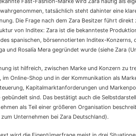
bekannte Fast-Fashion-Marke wird Zara häufig als ei
ahrgenommen, tatsächlich steht dahinter eine klar
ung. Die Frage nach dem Zara Besitzer führt direkt 
ktur von Inditex: Zara ist die bekannteste Produktio
 des spanischen, börsennotierten Inditex-Konzerns, 
a und Rosalía Mera gegründet wurde (siehe Zara (U
nung ist hilfreich, zwischen Marke und Konzern zu tr
el, im Online-Shop und in der Kommunikation als Mark
Steuerung, Kapitalmarktanforderungen und Markenpor
ebündelt sind. Das bestätigt auch die Selbstdarstel
ehmen als Teil einer größeren Organisation beschreib
 zum Unternehmen bei Zara Deutschland).
t wird die Eigentümerfrage meist in drei Situationen