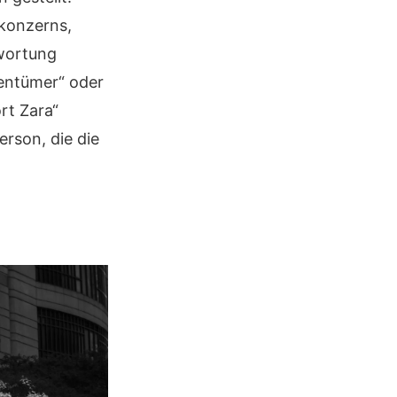
konzerns,
wortung
gentümer“ oder
rt Zara“
erson, die die