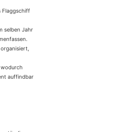
 Flaggschiff
m selben Jahr
mmenfassen.
organisiert,
r, wodurch
nt auffindbar