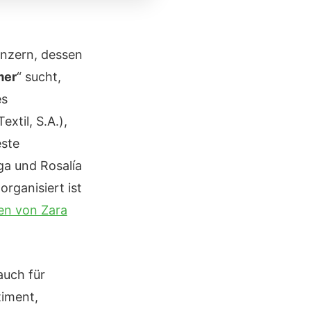
onzern, dessen
mer
“ sucht,
es
xtil, S.A.),
este
ga und Rosalía
rganisiert ist
en von Zara
auch für
timent,