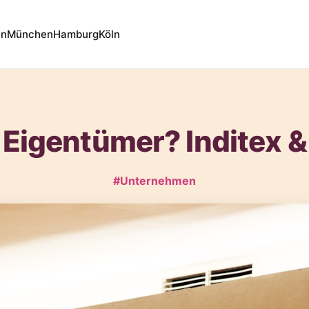
in
München
Hamburg
Köln
r Eigentümer? Inditex
#Unternehmen