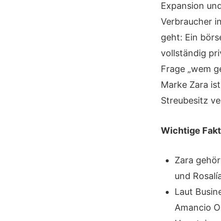
Expansion und
Verbraucher i
geht: Ein börs
vollständig pr
Frage „wem geh
Marke Zara ist
Streubesitz ve
Wichtige Fakt
Zara gehör
und Rosalí
Laut Busine
Amancio Or