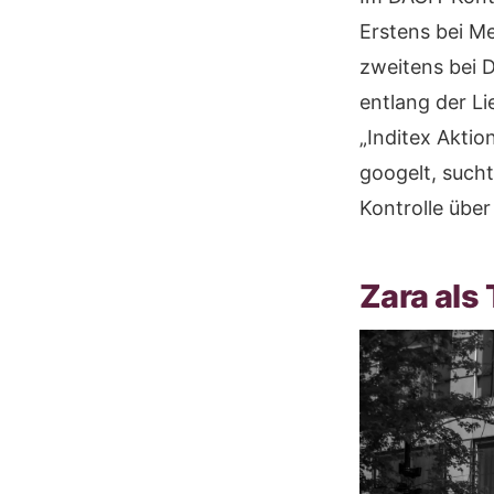
Erstens bei M
zweitens bei 
entlang der Li
„Inditex Aktio
googelt, sucht
Kontrolle übe
Zara als 