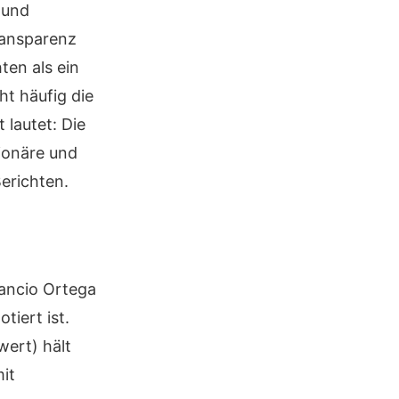
 und
ransparenz
ten als ein
ht häufig die
 lautet: Die
tionäre und
Berichten.
ancio Ortega
iert ist.
wert) hält
it